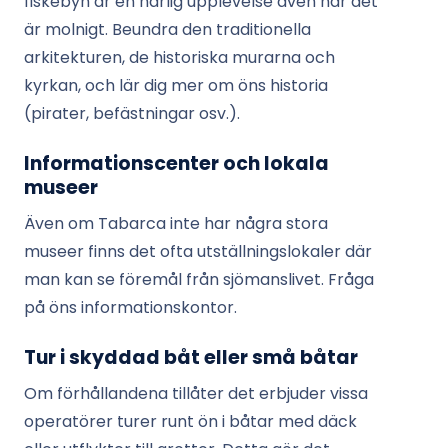
fiskebyn är en härlig upplevelse även när det
är molnigt. Beundra den traditionella
arkitekturen, de historiska murarna och
kyrkan, och lär dig mer om öns historia
(pirater, befästningar osv.).
Informationscenter och lokala
museer
Även om Tabarca inte har några stora
museer finns det ofta utställningslokaler där
man kan se föremål från sjömanslivet. Fråga
på öns informationskontor.
Tur i skyddad båt eller små båtar
Om förhållandena tillåter det erbjuder vissa
operatörer turer runt ön i båtar med däck