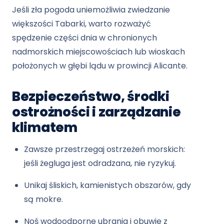
Jeśli zła pogoda uniemożliwia zwiedzanie
większości Tabarki, warto rozważyć
spędzenie części dnia w chronionych
nadmorskich miejscowościach lub wioskach
położonych w głębi lądu w prowincji Alicante.
Bezpieczeństwo, środki
ostrożności i zarządzanie
klimatem
Zawsze przestrzegaj ostrzeżeń morskich:
jeśli żegluga jest odradzana, nie ryzykuj.
Unikaj śliskich, kamienistych obszarów, gdy
są mokre.
Noś wodoodporne ubrania i obuwie z