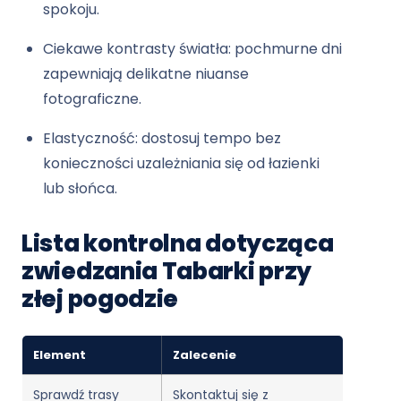
spokoju.
Ciekawe kontrasty światła: pochmurne dni
zapewniają delikatne niuanse
fotograficzne.
Elastyczność: dostosuj tempo bez
konieczności uzależniania się od łazienki
lub słońca.
Lista kontrolna dotycząca
zwiedzania Tabarki przy
złej pogodzie
Element
Zalecenie
Sprawdź trasy
Skontaktuj się z