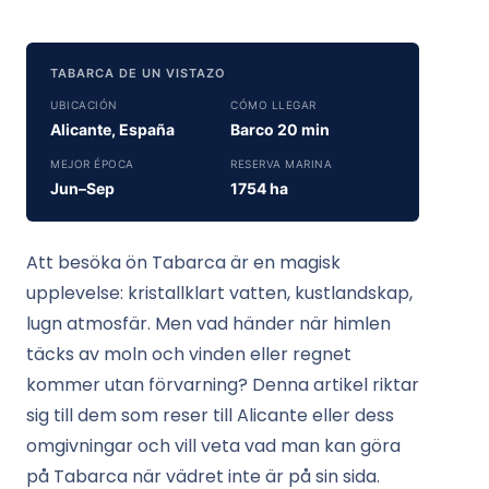
TABARCA DE UN VISTAZO
UBICACIÓN
CÓMO LLEGAR
Alicante, España
Barco 20 min
MEJOR ÉPOCA
RESERVA MARINA
Jun–Sep
1754 ha
Att besöka ön Tabarca är en magisk
upplevelse: kristallklart vatten, kustlandskap,
lugn atmosfär. Men vad händer när himlen
täcks av moln och vinden eller regnet
kommer utan förvarning? Denna artikel riktar
sig till dem som reser till Alicante eller dess
omgivningar och vill veta vad man kan göra
på Tabarca när vädret inte är på sin sida.