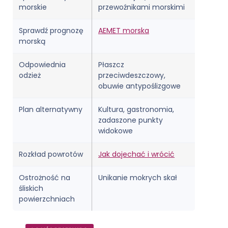
morskie
przewoźnikami morskimi
Sprawdź prognozę
AEMET morska
morską
Odpowiednia
Płaszcz
odzież
przeciwdeszczowy,
obuwie antypoślizgowe
Plan alternatywny
Kultura, gastronomia,
zadaszone punkty
widokowe
Rozkład powrotów
Jak dojechać i wrócić
Ostrożność na
Unikanie mokrych skał
śliskich
powierzchniach