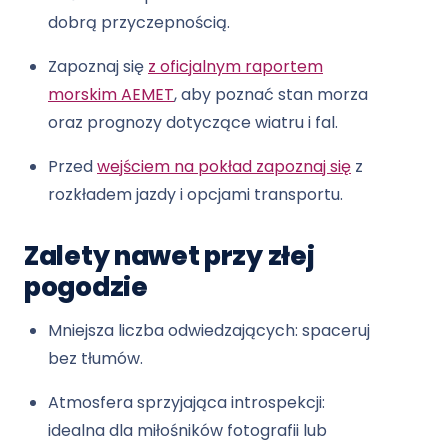
dobrą przyczepnością.
Zapoznaj się
z oficjalnym raportem
morskim AEMET
, aby poznać stan morza
oraz prognozy dotyczące wiatru i fal.
Przed
wejściem na pokład zapoznaj się
z
rozkładem jazdy i opcjami transportu.
Zalety nawet przy złej
pogodzie
Mniejsza liczba odwiedzających: spaceruj
bez tłumów.
Atmosfera sprzyjająca introspekcji:
idealna dla miłośników fotografii lub