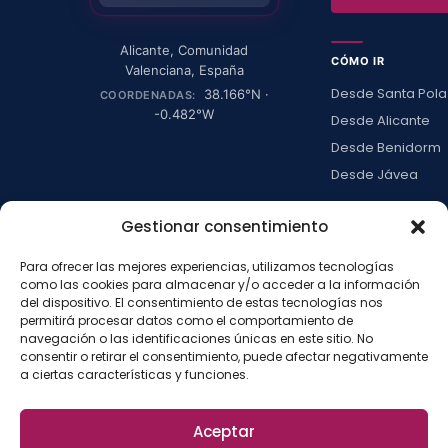
Alicante
,
Comunidad
CÓMO IR
Valenciana
,
España
Desde Santa Pola
38.166
°N ·
COORDENADAS:
-0.482
°W
Desde Alicante
Desde Benidorm
Desde Jávea
Ver todas →
Gestionar consentimiento
Para ofrecer las mejores experiencias, utilizamos tecnologías
LA ISLA
como las cookies para almacenar y/o acceder a la información
Actividades
del dispositivo. El consentimiento de estas tecnologías nos
permitirá procesar datos como el comportamiento de
Blog
navegación o las identificaciones únicas en este sitio. No
Con niños
consentir o retirar el consentimiento, puede afectar negativamente
a ciertas características y funciones.
Preguntas frecue
Press kit
Aceptar