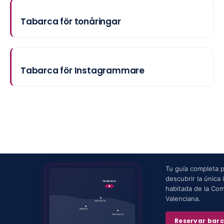
Tabarca för tonåringar
Tabarca för Instagrammare
Tu guía completa 
descubrir la única i
TABARCA
habitada de la Co
Valenciana.
Santa Pola
Alicante
Benidorm
Reservar bar