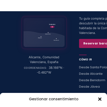
Tu guía completa 
descubrir la única i
TABARCA
habitada de la Co
Valenciana.
Santa Pola
Alicante
Benidorm
Reservar bar
Alicante
,
Comunidad
CÓMO IR
Valenciana
,
España
Desde Santa Pola
38.166
°N ·
COORDENADAS:
-0.482
°W
Desde Alicante
Desde Benidorm
Desde Jávea
Ver todas →
Gestionar consentimiento