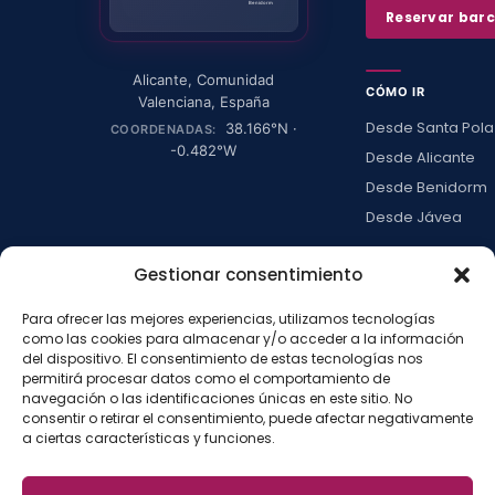
Benidorm
Reservar bar
Alicante
,
Comunidad
CÓMO IR
Valenciana
,
España
Desde Santa Pola
38.166
°N ·
COORDENADAS:
-0.482
°W
Desde Alicante
Desde Benidorm
Desde Jávea
Ver todas →
Gestionar consentimiento
Para ofrecer las mejores experiencias, utilizamos tecnologías
LA ISLA
como las cookies para almacenar y/o acceder a la información
Actividades
del dispositivo. El consentimiento de estas tecnologías nos
permitirá procesar datos como el comportamiento de
Blog
navegación o las identificaciones únicas en este sitio. No
Con niños
consentir o retirar el consentimiento, puede afectar negativamente
a ciertas características y funciones.
Preguntas frecue
Press kit