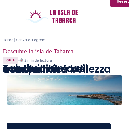
Reser
Home
Senza categoria
|
Descubre la isla de Tabarca
2
min de lectura
GUÍA
Tabarca: un’oasi mediterranea di tranquillità e bellezza astronomica