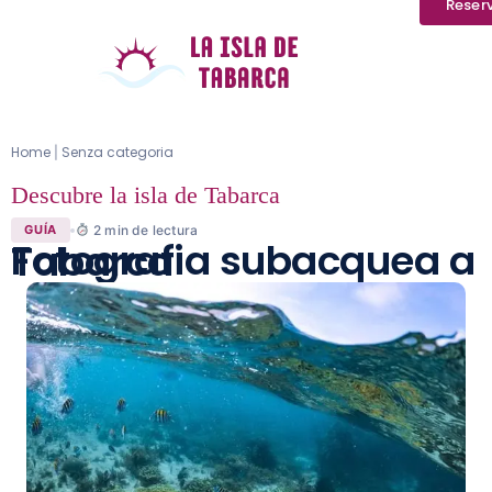
Reser
Home
Senza categoria
|
Descubre la isla de Tabarca
2
min de lectura
GUÍA
Fotografia subacquea a Tabarca