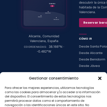
descubrir la única i
TABARCA
habitada de la Co
Valenciana.
Santa Pola
Alicante
Benidorm
Reservar bar
Alicante
,
Comunidad
CÓMO IR
Valenciana
,
España
Desde Santa Pola
38.166
°N ·
COORDENADAS:
-0.482
°W
Desde Alicante
Desde Benidorm
Desde Jávea
Ver todas →
Gestionar consentimiento
Para ofrecer las mejores experiencias, utilizamos tecnologías
LA ISLA
como las cookies para almacenar y/o acceder a la información
Actividades
del dispositivo. El consentimiento de estas tecnologías nos
permitirá procesar datos como el comportamiento de
Blog
navegación o las identificaciones únicas en este sitio. No