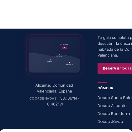
Tu guía completa 
descubrir la única i
TABARCA
habitada de la Co
Valenciana.
Santa Pola
Alicante
Benidorm
Reservar bar
Alicante
,
Comunidad
CÓMO IR
Valenciana
,
España
Desde Santa Pola
38.166
°N ·
COORDENADAS:
-0.482
°W
Desde Alicante
Desde Benidorm
Desde Jávea
Ver todas →