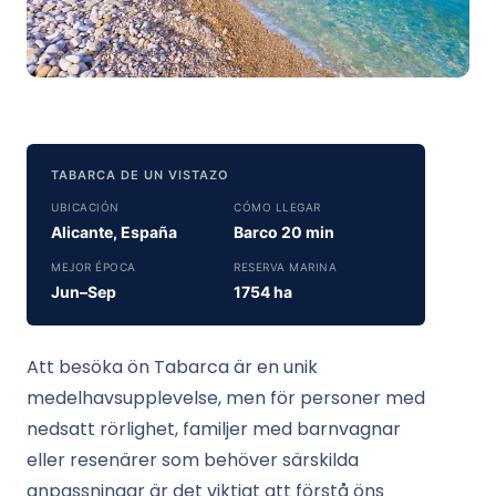
TABARCA DE UN VISTAZO
UBICACIÓN
CÓMO LLEGAR
Alicante, España
Barco 20 min
MEJOR ÉPOCA
RESERVA MARINA
Jun–Sep
1754 ha
Att besöka ön Tabarca är en unik
medelhavsupplevelse, men för personer med
nedsatt rörlighet, familjer med barnvagnar
eller resenärer som behöver särskilda
anpassningar är det viktigt att förstå öns