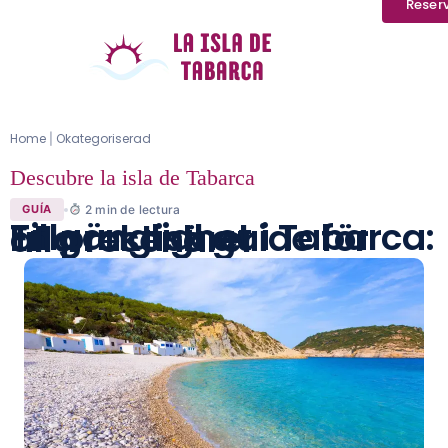
Reser
Home
Okategoriserad
|
Descubre la isla de Tabarca
2
min de lectura
GUÍA
Tillgänglighet i Tabarca: En praktisk guide för alla resenärer