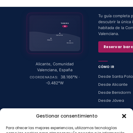
Tu guía completa 
descubrir la única i
TABARCA
habitada de la Co
Valenciana.
Santa Pola
Alicante
Benidorm
Reservar bar
Alicante
,
Comunidad
CÓMO IR
Valenciana
,
España
Desde Santa Pola
38.166
°N ·
COORDENADAS:
-0.482
°W
Desde Alicante
Desde Benidorm
Desde Jávea
Ver todas →
Gestionar consentimiento
Para ofrecer las mejores experiencias, utilizamos tecnologías
LA ISLA