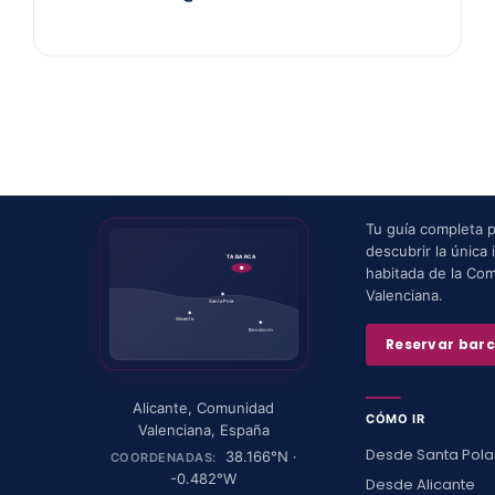
Tu guía completa 
descubrir la única i
TABARCA
habitada de la Co
Valenciana.
Santa Pola
Alicante
Benidorm
Reservar bar
Alicante
,
Comunidad
CÓMO IR
Valenciana
,
España
Desde Santa Pola
38.166
°N ·
COORDENADAS:
-0.482
°W
Desde Alicante