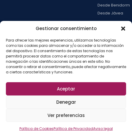
Desde Benidorm
Desde Jávea
Ver todas →
Gestionar consentimiento
Para ofrecer las mejores experiencias, utilizamos tecnologías
LA ISLA
como las cookies para almacenar y/o acceder a la información
del dispositivo. El consentimiento de estas tecnologías nos
Actividades
permitirá procesar datos como el comportamiento de
Blog
navegación o las identificaciones únicas en este sitio. No
consentir o retirar el consentimiento, puede afectar negativamente
Con niños
a ciertas características y funciones.
Preguntas frecue
Press kit
Aceptar
Aviso legal
Privacidad
Cookies
·
·
·
©
2026
La Isla de
Configurar cookies
Denegar
Tabarca
La
Desarrollado por
Ver preferencias
Fábrica del SEO
Política de Cookies
Política de Privacidad
Aviso legal