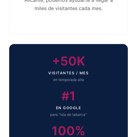
Alicante, podemos ayudarte a llegar a
miles de visitantes cada mes.
+50K
VISITANTES / MES
en temporada alta
#1
EN GOOGLE
para "isla de tabarca"
100%