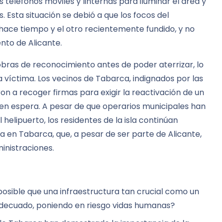
us teléfonos móviles y linternas para iluminar el área y
. Esta situación se debió a que los focos del
hace tiempo y el otro recientemente fundido, y no
nto de Alicante.
iobras de reconocimiento antes de poder aterrizar, lo
a víctima. Los vecinos de Tabarca, indignados por las
ron a recoger firmas para exigir la reactivación de un
en espera. A pesar de que operarios municipales han
helipuerto, los residentes de la isla continúan
a en Tabarca, que, a pesar de ser parte de Alicante,
inistraciones.
sible que una infraestructura tan crucial como un
decuado, poniendo en riesgo vidas humanas?