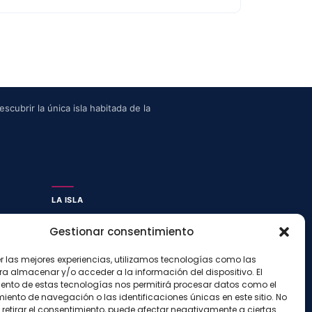
scubrir la única isla habitada de la
LA ISLA
Actividades
Gestionar consentimiento
Blog
Con niños
er las mejores experiencias, utilizamos tecnologías como las
ra almacenar y/o acceder a la información del dispositivo. El
Preguntas frecuentes
ento de estas tecnologías nos permitirá procesar datos como el
Press kit
ento de navegación o las identificaciones únicas en este sitio. No
 retirar el consentimiento, puede afectar negativamente a ciertas