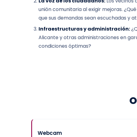
La voz de los ciudadanos:
Los vecinos 
unión comunitaria al exigir mejoras. ¿Q
que sus demandas sean escuchadas y at
Infraestructuras y administración:
¿Q
Alicante y otras administraciones en gara
condiciones óptimas?
O
Webcam