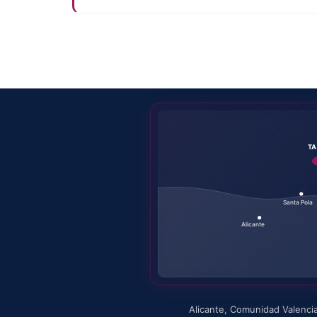
T
Santa Pola
Alicante
Alicante
,
Comunidad Valenci