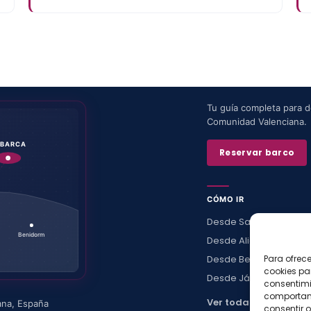
Tu guía completa para de
Comunidad Valenciana.
ABARCA
Reservar barco
CÓMO IR
Desde Santa Pola
Benidorm
Desde Alicante
Desde Benidorm
Para ofrec
cookies pa
Desde Jávea
consentimi
comportami
Ver todas →
ana
,
España
consentir o