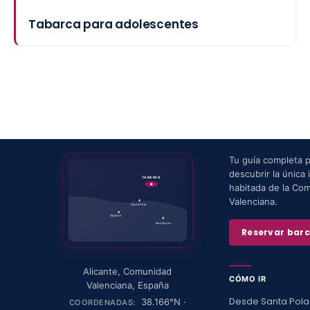
Tabarca para adolescentes
Tu guía completa 
descubrir la única i
TABARCA
habitada de la Co
Valenciana.
Santa Pola
Alicante
Benidorm
Reservar bar
Alicante
,
Comunidad
CÓMO IR
Valenciana
,
España
Desde Santa Pola
38.166
°N ·
COORDENADAS: