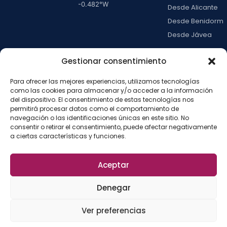
-0.482
°W
Desde Alicante
Desde Benidorm
Desde Jávea
Ver todas →
Gestionar consentimiento
Para ofrecer las mejores experiencias, utilizamos tecnologías
LA ISLA
como las cookies para almacenar y/o acceder a la información
Actividades
del dispositivo. El consentimiento de estas tecnologías nos
permitirá procesar datos como el comportamiento de
Blog
navegación o las identificaciones únicas en este sitio. No
Con niños
consentir o retirar el consentimiento, puede afectar negativamente
a ciertas características y funciones.
Preguntas frecue
Press kit
Aceptar
Aviso legal
Privacidad
Cookies
·
·
·
©
2026
La Isla de
Configurar cookies
Denegar
Tabarca
La
Desarrollado por
Ver preferencias
Fábrica del SEO