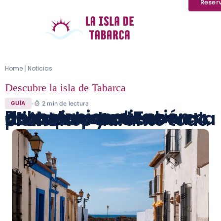
Reser
Home
Noticias
|
Descubre la isla de Tabarca
2
min de lectura
GUÍA
Desestacionalización del turismo en Tabarca, una apuesta de Alicante para renovar la posidonia y atraer visitantes durante todo el año